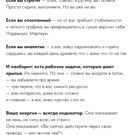
Если вы стратег
— а вас сажают в рутину, вы гаснете.
Просто сидите, выполняете. Но вы уже не вы.
Если вы спонтанный
— но от вас требуют стабильности
и чёткого графика, вы превращаетесь в сухую версию себя.
Надёжную. Мёртвую.
Если вы аналитик
— а вас зовут «вдохновлять и гореть
сердцем», вы каждый день думаете, что с вами что-то не так.
И наоборот: есть рабочие задачи, которые дают
крылья.
Их немного. Но они — словно вы входите в поток:
— вы забываете про время
— чувствуете, что в вас «много ресурса»
— вам интересно, даже если сложно
и главное — в вас живо чувство «это я».
Ваша энергия — всегда индикатор.
Она показывает
не лень, не силу воли, не стресс.
Она показывает: «Вы сейчас действуете через свою
природу — или против неё?»