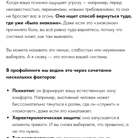
Когда ваша психика ощущает угрозу — например, перед
неизвестностью, переменами, новыми требованиями, то она
не бросает вас в огонь.
Она ищет способ вернуться туда,
где уже «было знакомо».
Даже если это «знакомое»
причиняло боль, вы всё равно туда вернётесь, потому что
система знает, как там выживать.
Вы можете называть это ленью, слабостью или неумением
выбирать. А я скажу — это логика вашей системы.
В профайлинге мы видим это через сочетание
нескольких факторов:
Психотип:
он формирует вашу естественную зону
комфорта. Например, эмотивный человек может
бессознательно тянуться к ролям, где он «служит» и
«помогает», даже если это изматывает.
Характерологическая защита:
она запускается в
моменты тревоги. И вы снова выбираете, что привычно, а
не что нужно.
Тип реагирования:
кто-то резко уходит, кто-то