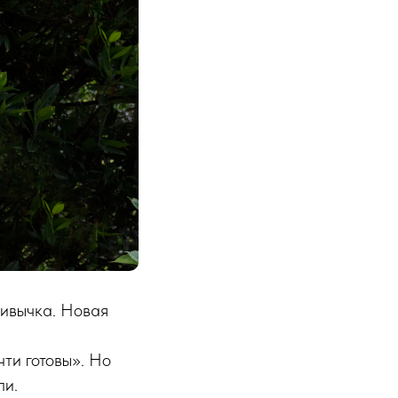
ривычка. Новая
чти готовы». Но
ли.