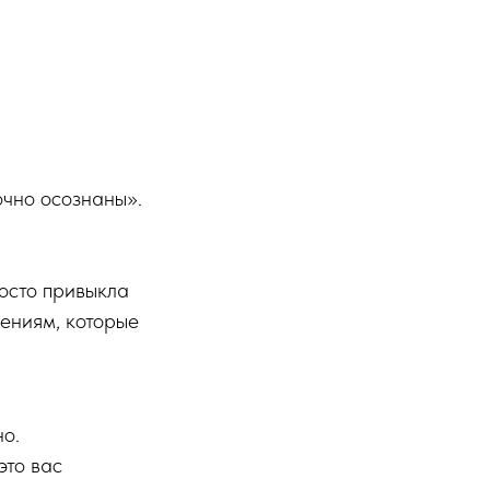
очно осознаны».
осто привыкла
нениям, которые
но.
это вас